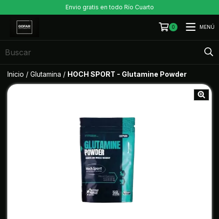
Envio gratis en todo Río Cuarto
MENÚ
0
Inicio
/
Glutamina
/
HOCH SPORT - Glutamine Powder