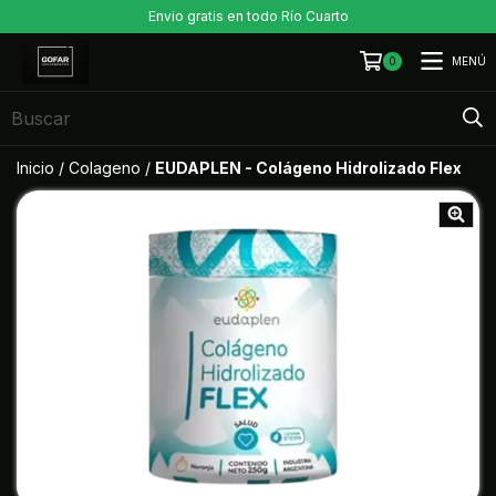
Envio gratis en todo Río Cuarto
MENÚ
0
Inicio
/
Colageno
/
EUDAPLEN - Colágeno Hidrolizado Flex